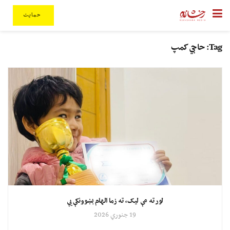
حمایت
Tag:
حاجي کمپ
لور ته مې لیک، ته زما الهام بښوونکې یې
19 جنوري 2026