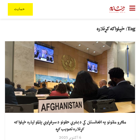
حمایت
Tag:
خپلواکه کړنلاره
ملګرو ملتونو په افغانستان کې د بشري حقونو د سرغړاوي پلټلو لپاره خپلواکه
کړنلاره تصویب کړه
6 اکتوبر 2025