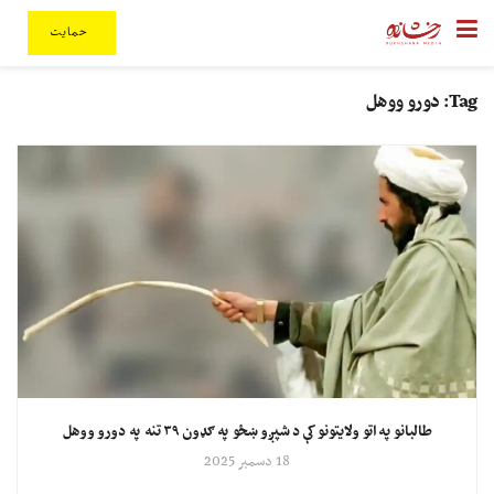
حمایت
Tag:
دورو ووهل
طالبانو په اتو ولایتونو کې د شپږو ښځو په ګډون ۳۹ تنه په دورو ووهل
18 دسمبر 2025