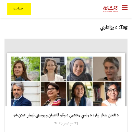
حمایت
Tag:
د رواداري
د افغان ښځو لپاره د ولسي محکمې د وتلو قاضیان وروستۍ نوملړ اعلان شو
23 سپتمبر 2025