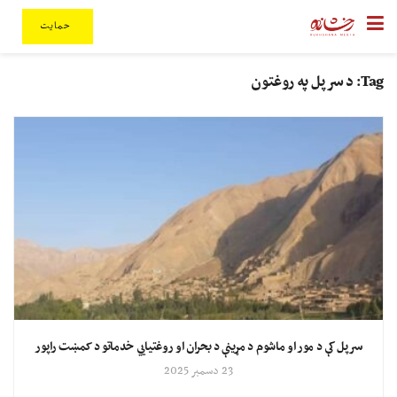
حمایت
Tag:
د سرپل په روغتون
سرپل کې د مور او ماشوم د مړینې د بحران او روغتیايي خدماتو د کمښت راپور
23 دسمبر 2025