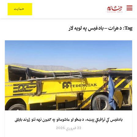
حمایت
Tag:
د هرات – بادغیس په لویه لار
بادغیس کې ترافیکي پېښه، د ښځو او ماشومانو په ګډون نهه تنو ژوند بایللی
22 فبروري 2026