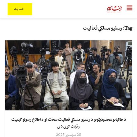
حمایت
Tag:
رسنیو مسلکي فعالیت
د طالبانو محدودیتونو د رسنیو مسلکي فعالیت سخت او د اطلاع رسولو کیفیت
راټیټ کړی دی
28 سپتمبر 2025