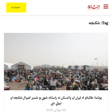
حمایت
Tag:
شکنجه
یوناما: طالبانو له ایران او پاکستان نه راستانه شوي یو شمېر کډوال شکنجه او
نیولي دي
29 جولای 2025