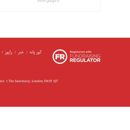
2 سپتمبر 2025
کور پانه
خبر
راپور
ress: 1 The Sanctuary, London SW1P 3JT