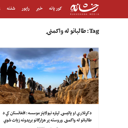
کور پانه
خبر
راپور
شننه
ژ
Tag:
طالبانو له واکمنۍ
د کړنلارې او پالیسۍ لپاره نیولاینز موسسه: افغانستان کې د
طالبانو له واکمنۍ وروسته پر هزارګانو بریدونه زیات شوي