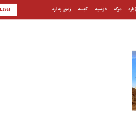
باړه
مرکه
دوسیه
کیسه
زموږ په اړه
LISH