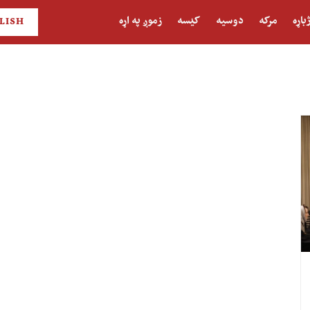
باړه
مرکه
دوسیه
کیسه
زموږ په اړه
LISH