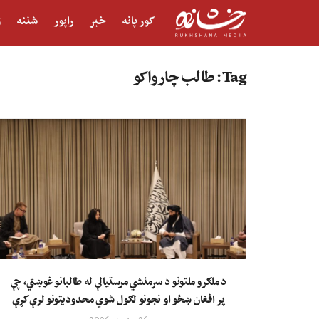
کور پانه
خبر
راپور
شننه
ژ
Tag:
طالب چارواکو
د ملګرو ملتونو د سرمنشي مرستیالې له طالبانو غوښتي، چې
پر افغان ښځو او نجونو لګول شوي محدودیتونو لرې کړې