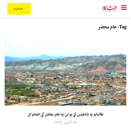
حمایت
Tag:
عام محضر
طالبانو په بادغېس کې یو تن په عام محضر کې اعدام کړ
16 اکتوبر 2025