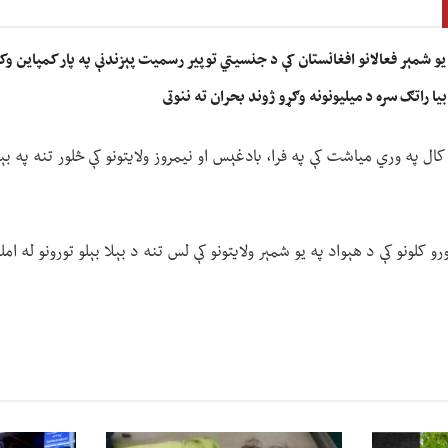
یو شمېر فعالانو افغانستان کې د جنسیتي توپیر رسمیت پېزندنې په پار کمپاین وک
ا راتګ سره د میلیونونه وګړو ژوند بحران ته ننوتی
کال په وري میاشت کې په فرا، بادغېس او نیمروز ولایتونو کې څلور تنه په بېلا
رو کلونو کې د هېواد په یو شمېر ولایتونو کې لس تنه د بېلا بېلو تورونو له ا