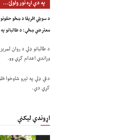
په دې اړه نور ولولئ...
د سویلي افریقا د ښځو حقونو 
معترضې ښځې: د طالبانو په بی
د طالبانو ډلې د روان لمریز 
وړاندې اعدام کړي وو.
دغې ډلې په تېرو شاوخوا څلو
کړي دي.
اړوندې لیکنې