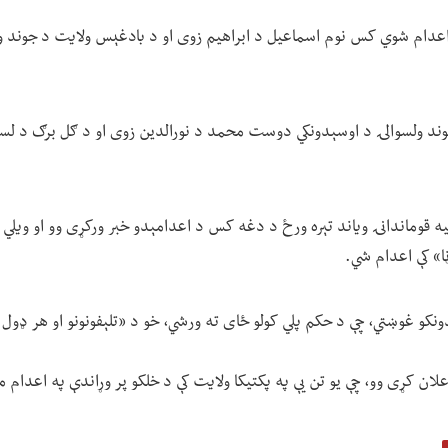
عدام شوي کس نوم اسماعیل د ابراهیم زوی او د بادغېس ولایت د جوند ول
ند ولسوالۍ د اوسېدونکي دوست محمد د نورالدین زوی او د ګل برګ د لس
یه قوماندانۍ ویاند تېره ورځ د دغه کس د اعدامېدو خبر ورکړی وو او ویلي
ڼا» کې اعدام شي.
کو غوښتي، چې د حکم پلي کولو ځای ته ورشي، خو د «تلېفونونو او هر ډول ا
لان کړی وو، چې یو تن یې په پکتیکا ولایت کې د خلکو پر وړاندې په اعدام 