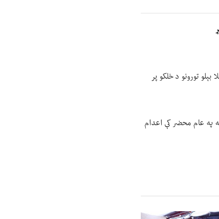
ړ
 بېلو تورونو د خلکو پر
مله په عام محضر کې اعدام