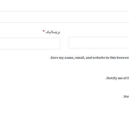
*
بریښنالیک
Save my name, email, and website in this browser
Notify me of 
Not