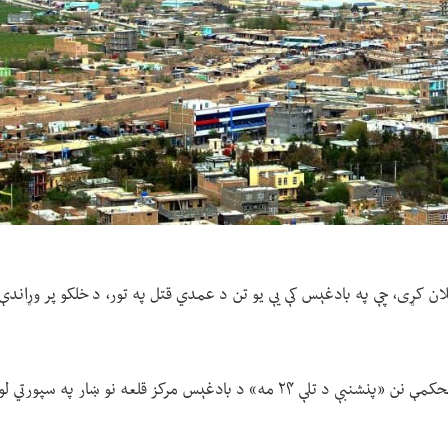
ن کړی، چې په بادغېس کې یې یو تن د عمدي قتل په تور، د خلکو پر وړاندې
د طالبانو سترې محکمې نن «پنشنبې د تلې ۲۴ مه» د بادغېس مرکز قلعه نو ښار پ