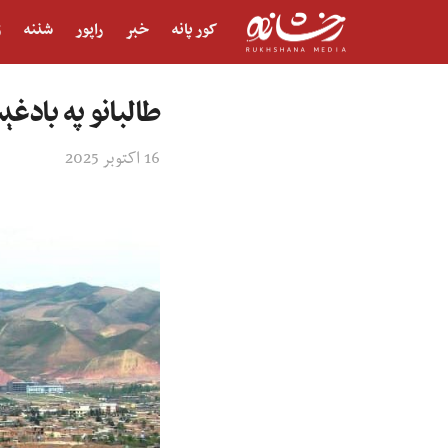
کور پانه
خبر
راپور
شننه
ژ
طالبانو په بادغ
16 اکتوبر 2025