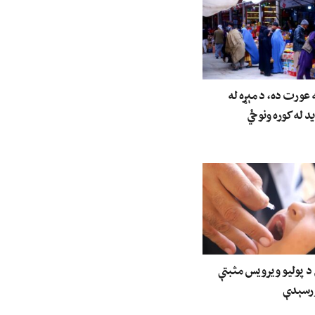
عورت ده، د مېړه له
ید له کوره ونوځي
 د پولیو ویرویس مثبتې