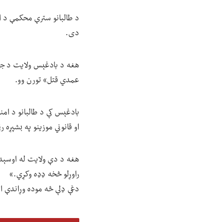
د طالبانو سترې محکمې د ا
دی.
هغه د بادغېس ولایت د جو
عمدي قتل» تورن وو.
بادغېس کې د طالبانو د امن
او قانوني موزینو په بشپړه ر
هغه د دې ولایت له اوسېدون
راوړلو څخه ډډه وکړي.»
دغې ډلې څه موده وړاندې اع