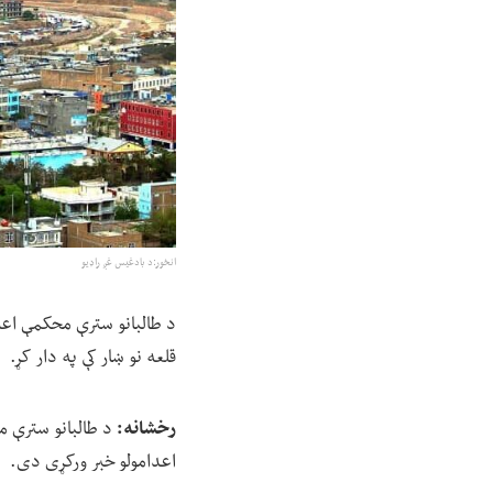
انځور:د بادغیس غږ راډیو
د طالبانو سترې محکمې اعلا
قلعه نو ښار کې په دار کړ.
رخشانه:
اعدامولو خبر ورکړی دی.