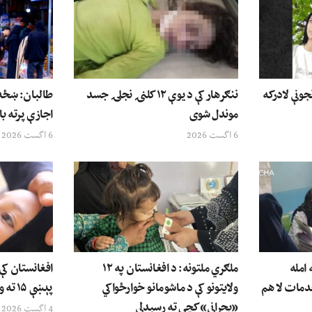
جونې لادرکه
ننګرهار کې د یوې ۱۲ کلنۍ نجلۍ جسد
طالبان: ښځه 
موندل شوی
اجازې پرته با
6 اگست 2026
6 اگست 2026
امله
ملګري ملتونه: د افغانستان په ۱۲
افغانستان کې
دمات لا هم
ولایتونو کې د ماشومانو خوارځواکي
پېښې ۱۵ ته ورسېدې
«بحراني» کچې ته رسېدلې
4 اگست 2026