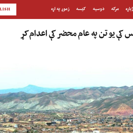
باړه
مرکه
دوسیه
کیسه
زموږ په اړه
LISH
ېس کې یو تن په عام محضر کې اعدام کړ