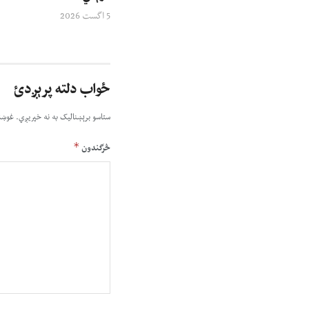
5 اگست 2026
ځواب دلته پرېږدئ
ستاسو برېښناليک به نه خپريږي.
غوښت
*
څرگندون