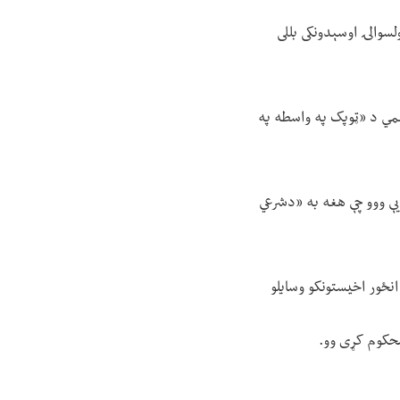
سوالۍ اوسېدونکی بللی
مي د «ټوپک په واسطه په
 یې ووو چې هغه به «دشرعي
نځور اخیستونکو وسایلو
محکوم کړی وو.