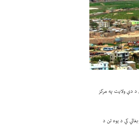
 د دې ولایت په مرکز
ه سپورتي لوبغالي کې د یوه تن د