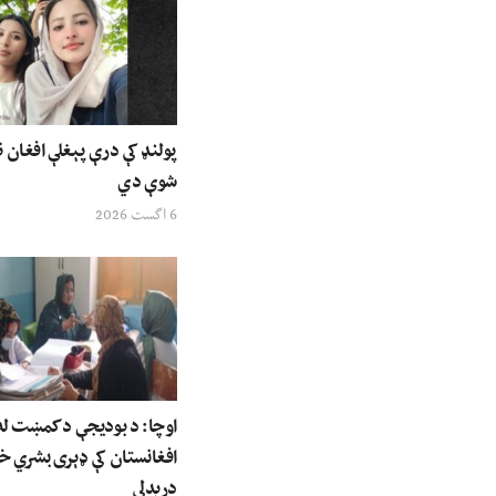
پولنډ کې درې پېغلې افغان ن
شوې دي
6 اگست 2026
اوچا: د بودیجې د کمښت له 
افغانستان کې ډېری بشري خ
درېدلي