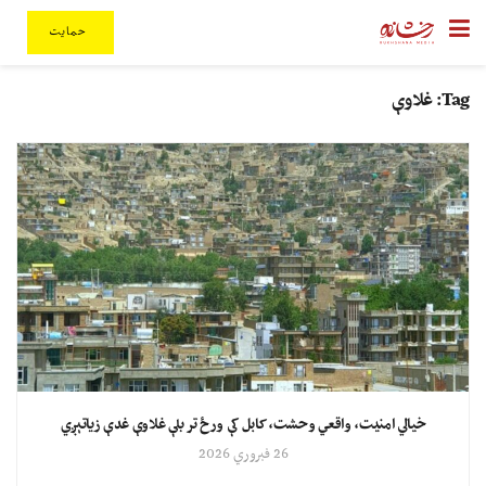
حمایت
Tag:
غلاوې
خیالي امنیت، واقعي وحشت، کابل کې ورځ تر بلې غلاوې غدې زیاتېږي
26 فبروري 2026