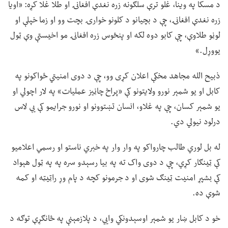
د مسکا په وینا، غلو ترې سلګونه زره نغدې افغانۍ او طلا غلا کړه: «اویا
زره نغدې افغانۍ، چې د بچیانو د کلونو خوارۍ بچت وو او زما خپلې او
لوڼو طلاوې، چې کابو دوه لکه او پنځوس زره افغانۍ مو اخیستې وې ټول
یووړل.»
ذبیح الله مجاهد مخکې اعلان کړی وو، چې د دوی امنیتي ځواکونو په
کابل او یو شمېر نورو ولایتونو کې «پراخ چاڼیز عملیات» په لار اچولي او
یو شمېر کسان، چې په غلاو، انسان تښتوونو او نورو جرایمو کې یې لاس
درلود نیولي دي.
له بل لوري طالب چارواکو په وار وار په خبري ناستو او رسمي اعلامیو
کې ټینګار کړي، چې د دوی واک ته په بیا رسېدو سره په په ټول هېواد
کې بشپړ امنیت ټينګ شوی او د جرمونو کچه د پام وړ راټیټه او کمه
شوې ده.
خو د کابل ښار یو شمېر اوسېدونکي وايي، د پلازمېنې په ځانګړې توګه د