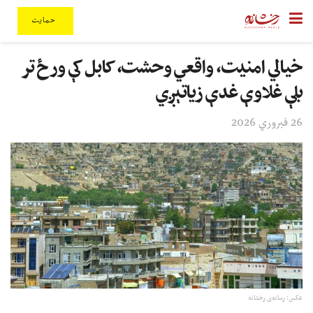
حمایت
خیالي امنیت، واقعي وحشت، کابل کې ورځ تر
بلې غلاوې غدې زیاتېږي
26 فبروري 2026
عکس: رسانه‌ی رخشانه