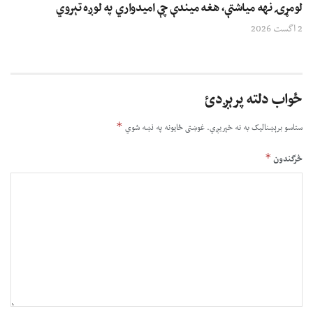
لومړۍ نهه میاشتې، هغه میندې چې امیدواري په لوږه تېروي
2 اگست 2026
ځواب دلته پرېږدئ
*
ستاسو برېښناليک به نه خپريږي.
غوښتى ځایونه په نښه شوي
*
څرگندون