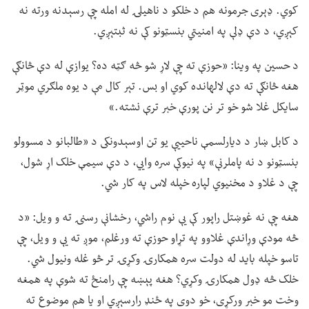
کوي. ډېری جرمونه هم د خلکو د ناهیلۍ له امله چې رسېدنه ورته نه
کېږي، د دې ډلې په امنیتي بنسټونو کې نه ثبتېږي.
د حسین په وینا: «حوزې ته چې لاړ شو څه ګټه ده؟ یوازې له دې څانګې
هغه څانګې ته دې لالهانده کوي او بس. تېر کال مې د یوه ملګري موټر
سایکل غلا شو خو تر نن پورې خبر ترې نشته.»
د کابل ښار د دیارلسمې ناحییې یو تن اوسېدونکی د «طالبانو د مسوولو
بنسټونو د نه پاملرنې» په نیوکې سره وايي، د دې سیمې خلک اړ شول،
چې د غلاو د مخنیوي لپاره خپله لاس په کار شي.
هغه چې نه غوښتل راپور کې یې نوم راشي، رخشانې رسنۍ ته و ویل: «د
څه مودې وړاندې غلاوو په تړاو حوزې ته ورغلم، موږ ته یې و ویل، چې
تاسو خپله باید له دولت سره همکارۍ وکړۍ تر څو غله ونیول شي.
خلک څه ډول همکارۍ وکړي؟ هغه پېښه چې رامنځ ته شوې په همغه
وخت مو خبر ورکړی، خو دوی په ځنډ رارسېږي او یا هم موضوع ته