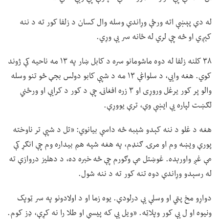
له دې پېښې اته ورځې وړاندې وسله وال کسان د زلفا کور ته د ننه
کېږي او څه چې لري له ځانه سر یې وړي.
۳۸ کلنه زلفا له دوه ماشومانو سره د کابل ښار په ۱۳ مه ناحیه کې ژوند
کوي. هغه وايي، د سلواغې ۱۳ مه د شپې کابو دولس بجې څو تنو وسله
والو پر کور یرغل وروړی او ۳ زره افغانۍ چې د کور د کرایې او ورځني
لګښت لپاره یې ایښې وې، ترې یووړې.
هغه د غلو د ننه کېدو شېبه څه داسې بیانوي: «تل د شپې تر ناوخته
پورې ویښه وم او مرۍ ګنډم، په هغه شپه هم بیداره وم چې انګړ کې
مې غږ واورېده. غوښتل مې وګورم چې څه خبره ده، د دهلیز دروازې ته
له رسېدو وړاندې دوه تنه کور ته د ننه شول.
دواړو مخ پټي او وسلې یې درلودې. یوه زما او د اولادونو په سر ټوپک
ونیوه او ل یې کور وپلاټه. «ویل یې که پیسې او طلا را نه کړې، ډز کوم.