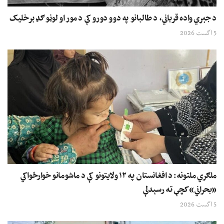
د جبري واده قرباني، د طالبانو په دوو دورو کې د مور او لوڼو ګډ برخلیک
5 اگست 2026
ملګري ملتونه: د افغانستان په ۱۲ ولایتونو کې د ماشومانو خوارځواکي
«بحراني» کچې ته رسېدلې
5 اگست 2026