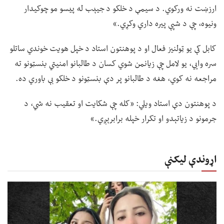
ارزښت نه ورکوي. د سیمې د خلکو د جیېب له پیسو مو چوکیدار
ونیوه، چې د شپې پیره داري وکړي.»
کابل کې یو ټولنیز فعال او د پوهنتون استاد د خپل هویت خوندي ساتلو
سره وايي، یو لامل چې زیانمن شوي کسان د طالبانو امنیتي بنسټونو ته
مراجعه نه کوي، هغه د طالبانو پر دې بنسټونو د خلکو بې باوري ده.
د پوهنتون دې استاد ویلي: «کله چې شکایت او تعقیب نه شي، د
جرمونو د زیاتېدو او تکرار خپله برابرېږي.»
اړوندې لیکنې