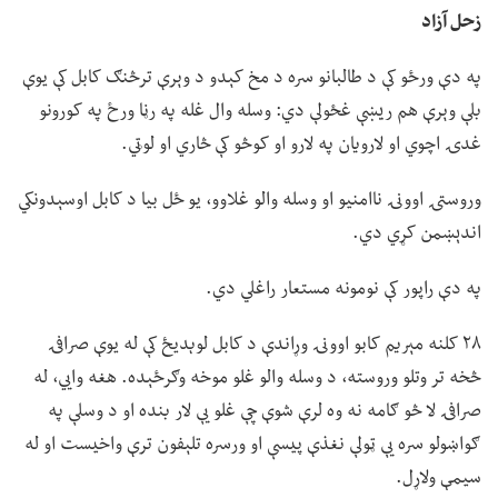
زحل آزاد
په دې ورځو کې د طالبانو سره د مخ کېدو د وېرې ترڅنګ کابل کې یوې
بلې وېرې هم ریښې غځولې دي: وسله وال غله په رڼا ورځ په کورونو
غدۍ اچوي او لارویان په لارو او کوڅو کې څاري او لوټي.
وروستۍ اوونۍ ناامنیو او وسله والو غلاوو، یو ځل بیا د کابل اوسېدونکي
اندېښمن کړي دي.
په دې راپور کې نومونه مستعار راغلي دي.
۲۸ کلنه مېریم کابو اوونۍ وړاندې د کابل لوېدیځ کې له یوې صرافۍ
څخه تر وتلو وروسته، د وسله والو غلو موخه وګرځېده. هغه وايي، له
صرافۍ لا څو ګامه نه وه لرې شوې چې غلو یې لار بنده او د وسلې په
ګواښولو سره یې ټولې نغذې پيسې او ورسره تلېفون ترې واخیست او له
سیمې ولاړل.