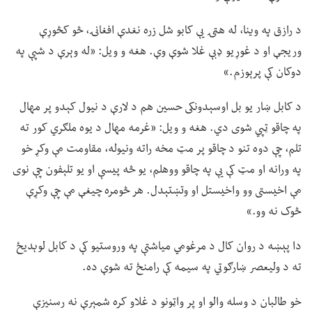
د رازق په وینا، له هټۍ یې کابو شل زره نغدې افغانۍ، څو کڅوړې
وریجې او د غوړیو ډبې غلا شوې وې. هغه و ویل: «له وېرې د شپې په
دوکان کې پرېوزم.»
د کابل ښار یو بل اوسېدونکی حسین هم د لارې د نیول کېدو پر مهال
په چاقو ټپي شوی دي. هغه و ویل: «غرمه مهال د یوه ملګري کور ته
تلم، چې دوه تنو د چاقو پر مټ مخه راته ونیوله، مقاومت مې وکړ خو
په ورانه او مټ کې یې په چاقو ووهلم، یو څه پیسې او یو تلېفون چې نوی
مې اخیستی وو واخیستل او وتښتېدل. هر څومره چیغې مې چې وکړې
څوک نه وو.»
دا پېښه د روان کال د مرغومي میاشتې په وروستیو کې د کابل لوېدیځ
ته د وليعصر ښارګوتي په سیمه کې رامنځ ته شوې ده.
خو طالبان د وسله والو او پر واټونو د غلاو کره شمېرې نه رسنیزې