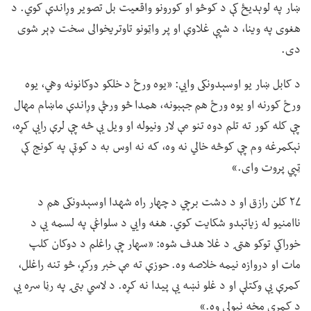
ښار په لوېدیځ کې د کوڅو او کورونو واقعیت بل تصویر وړاندې کوي. د
هغوی په وینا، د شپې غلاوې او پر واټونو تاوتریخوالی سخت ډېر شوی
دی.
د کابل ښار یو اوسېدونکی وايي: «یوه ورځ د خلکو دوکانونه وهي، یوه
ورځ کورنه او یوه ورځ هم جېبونه، همدا څو ورځې وړاندې ماښام مهال
چې کله کور ته تلم دوه تنو مې لار ونیوله او ویل یې څه چې لرې رایې کړه،
نېکمرغه وم چې کوڅه خالي نه وه، که نه اوس به د کوټې په کونج کې
ټپي پروت وای.»
۲۷ کلن رازق او د دشت برچي د چهار راه شهدا اوسېدونکی هم د
ناامنیو له زیاتېدو شکایت کوي. هغه وايي د سلواغې په لسمه یې د
خوراکي توکو هټۍ د غلا هدف شوه: «سهار چې راغلم د دوکان کلپ
مات او دروازه نیمه خلاصه وه. حوزې ته مې خبر ورکړ، څو تنه راغلل،
کمرې یې وکتلې او د غلو نښه یې پیدا نه کړه. د لاسي بتۍ په رڼا سره یې
د کمرې مخه نیولې وه.»