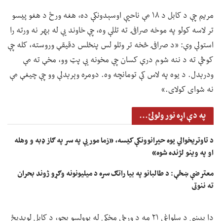
مریم چې د کابل د ۱۸ مې ناحیې اوسېدونکې ده، هغه ورځ د هغو پیسو
تر لاسه کولو په موخه صرافۍ ته تللې وه، چې خاوند یې له بهر نه ورته را
استولې وې: «د صرافۍ څخه تر وتلو لس پنځلس دقیقې وروسته، کله چې
کوڅې ته د ننه شوم درې کسان چې مخونه یې پټ وو، مخې ته مې
ودرېدل. د یوه په لاس کې تومانچه وه. دومره وېرېدلې وو چې چیغې مې
نه شوای کولای.»
په دې اړه نور ولولئ...
د تاوتریخوالي یوه حیرانوونکې کیسه، «زما مور یې په سر په ګاز ډبه و وهله
او په وینو لژنده شوه»
معترضې ښځې: د طالبانو په بیا راتګ سره د میلیونونه وګړو ژوند بحران
ته ننوتی
دا پېښې د سلواغې ۲۱ مه د ورځې مخکې له یوولسو بجو، د کابل لوېدیځ