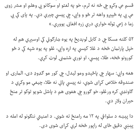
قسم مې وکړو چې څه نه لرم، خو په لغتو او سوکانو یې وهلم او مشر زوی
مې یې په څپېړو واهه تر څو و وايي، چې پیسې چېرې دي. په پای کې یې
زما د ژمي ټوله خواري درې زره افغانۍ یووړې.»
۵۲ کلنه مسکا چې د کابل لوېدیځ په یوه ښارګوټي کې اوسېږي هم له
خپل پارتمان څخه د غلا کیسې په اړه وايي، غلو په یوه شپه کې د څو
کورونو څخه، طلا، پیسې، او نورې شتمنۍ لوټ کړې.
هغه وايي: سهار چې پاڅېدو ومو لیدل، چې کور مو ګډوډ دی، المارۍ او
صندوقه خلاص کړای شوي، نه پیسې پاتې نه طلا، چیغې مو وکړې د
ګاونډي کره ورغلو، خو ګورو چې هغوی هم د پاشل شویو توکو تر منځ
حیران ولاړ دي.
دا پېښه د سلواغې په ۱۲ مه رامنځ ته شوې. د امنیتي ننګونو له امله د
پېښې دقیق ځای له راپور څخه لرې کړای شوی دی.