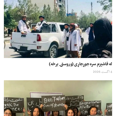
له فاشېزم سره جوړجاړی (وروستۍ برخه)
4 اگست 2026