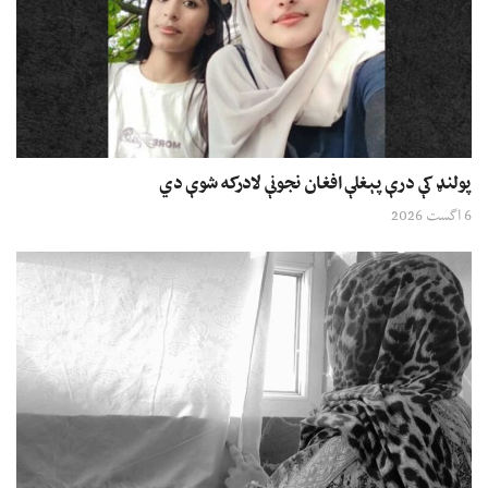
پولنډ کې درې پېغلې افغان نجونې لادرکه شوې دي
6 اگست 2026