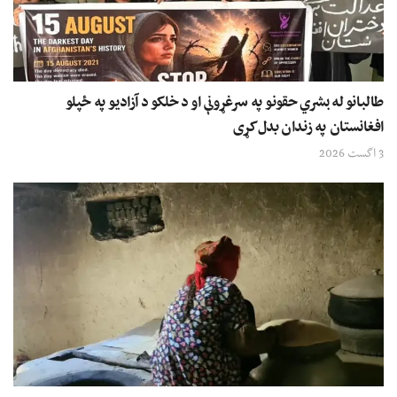
طالبانو له بشري حقونو په سرغړونې او د خلکو د آزادیو په ځپلو
افغانستان په زندان بدل کړی
3 اگست 2026