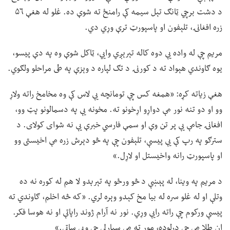
د دشت برچي ټانګ تېل سیمه کې رامنځ ته شوې ده. غلو له هغې ۵۶
زره افغانۍ، تلېفون او پاسپورټ ترې وړي دي.
مریم چې له واده یې دوه کاله تېرېږي وايي، ټاکل شوې وه په دې پيسو،
یوه ګاوندي هېواد ته د کورنۍ د تګ لپاره د وېزې په طی مراحلو ولګوي.
هغې زیاته کړه: «همغه کس چې تومانچه یې لاس کې وه مخامخ راته ولاړ
وو او دو تنه نور مې دواړو اړخونو ته. مخونه یې په دسمالونو پټ وو،
افغانۍ جامې یې پر تن وې او سمې فارسي خبرې یې نه شوای کولای. د
سترګو په رپ کې یې پیسې، تلېفون چې په څو دېرش زره مې اخیستی وو
او پاسپورټ رانه واخیستل او لاړل.»
د مریم په وینا، له پېښې د څو ورځو په تېرېدو لا هم له کوره نه ده
وتلې او له غلو سره له بیا مخ کېدو وېره لري. «که څه اخلم، ګاوندي ته
پيسې ورکوم چې راته رایې وړي. نور نه آرام ژوند راپاتې او نه هوسا فکر.
ان طلا مې چې درلوده، مور ته مې سپارلې چې ویې ساتي.»