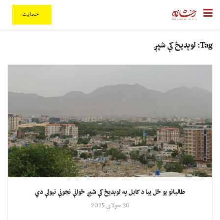
حمایت
Tag:
لوېدیځ کې شپږ
طالبانو یو ځل بیا د کابل په لوېدیځ کې شپږ ځوانې نجونې نیولې دي
30 جولای 2025