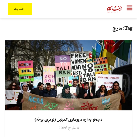
حمایت
Tag:
مارچ
د ښځو په اړه د پوهاوی کمپاین (لومړۍ برخه)
4 مارچ 2026