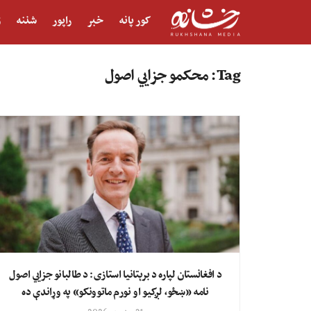
کور پانه
خبر
راپور
شننه
ژ
Tag:
محکمو جزايي اصول
د افغانستان لپاره د برېتانیا استازی: د طالبانو جزايي اصول
نامه «ښځو، لږکیو او نورم ماتوونکو» په وړاندې ده