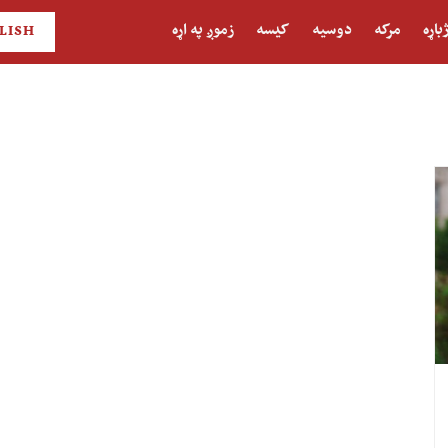
باړه
مرکه
دوسیه
کیسه
زموږ په اړه
LISH