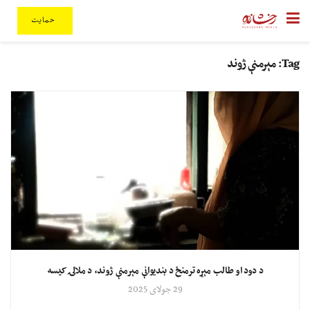
حمایت
Tag:
مېرمنې ژوند
د دود او طالب مېړه ترمنځ د بندیوانې مېرمنې ژوند، د ملالۍ کیسه
29 جولای 2025