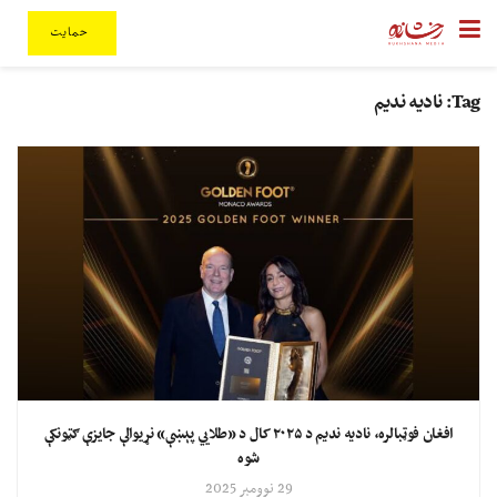
حمایت
Tag:
نادیه ندیم
افغان فوټبالره، نادیه ندیم د ۲۰۲۵ کال د «طلايي پېښې» نړیوالې جایزې ګټونکې
شوه
29 نوومبر 2025