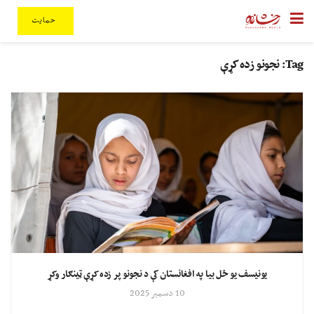
حمایت
Tag:
نجونو زده کړې
یونیسف یو ځل بیا په افغانستان کې د نجونو پر زده کړې ټينګار وکړ
10 دسمبر 2025