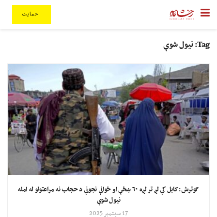
حمایت
Tag:
نیول شوې
ګوترش: کابل کې لږ تر لږه ۶۰ ښځې او ځوانې نجونې د حجاب نه مراعتولو له امله
نیول شوې
17 سپتمبر 2025