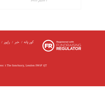
7 دسمبر 2025
کور پانه
خبر
راپور
ress: 1 The Sanctuary, London SW1P 3JT