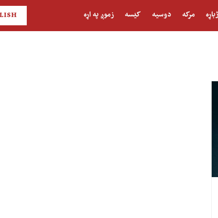
باړه
مرکه
دوسیه
کیسه
زموږ په اړه
LISH