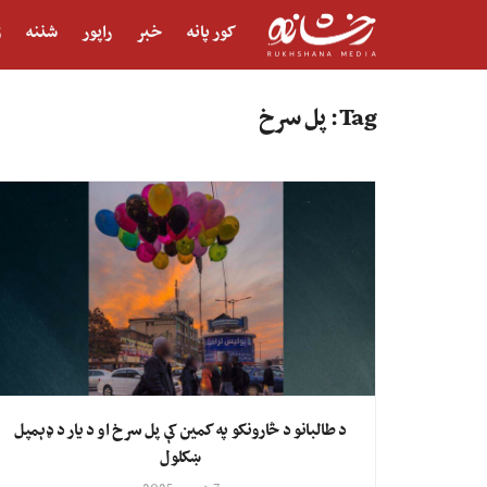
کور پانه
خبر
راپور
شننه
ژ
Tag:
پل سرخ
د طالبانو د څارونکو په کمین کې پل سرخ او د یار د ډېمپل
ښکلول