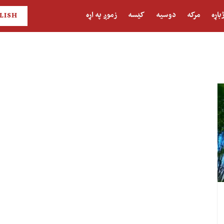
باړه
مرکه
دوسیه
کیسه
زموږ په اړه
LISH