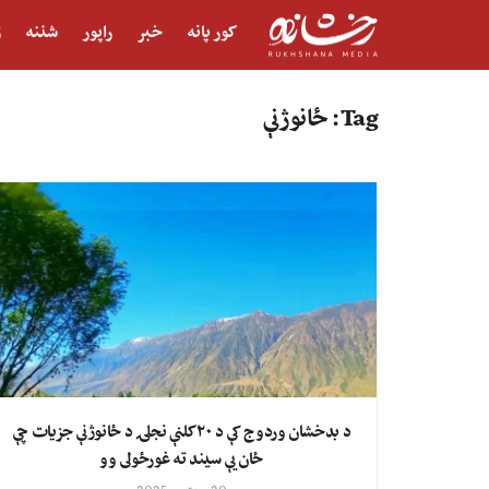
کور پانه
خبر
راپور
شننه
ژ
Tag:
ځانوژنې
د بدخشان وردوج کې د ۲۰ کلنې نجلۍ د ځانوژنې جزیات چې
ځان یې سیند ته غورځولی وو