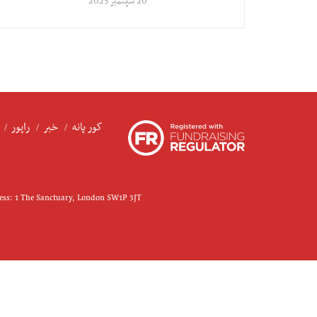
20 سپتمبر 2025
کور پانه
خبر
راپور
ress: 1 The Sanctuary, London SW1P 3JT