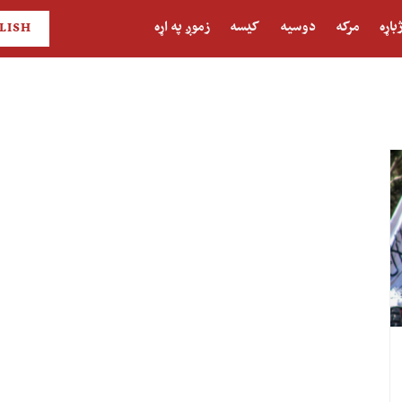
باړه
مرکه
دوسیه
کیسه
زموږ په اړه
LISH