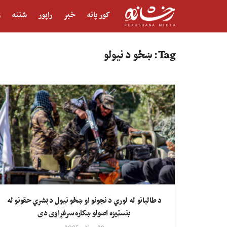
کور پانه
خبر
راپور
شننه
ژ
Tag:
ښځو د نیولو
د طالبانو له لوري د نجونو او ښځو نیول د بشري حقونو له
بنسټیزه اصولو ښکاره سرغړاوی دی