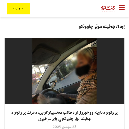
حمایت
Tag:
ښځینه موټر چلوونکو
پر واټونو د نارینه وو ځورول او د طالب محتسبینو ګواښ، د هرات پر واټونو د
ښځینه موټر چلوونکو بې پای سرخوږی
28 سپتمبر 2025