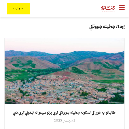
حمایت
Tag:
ښځینه ښوونکې
طالبانو په غور کې لسګونه ښځینه ښوونکې لرې پرتو سیمو ته تبدیلې کړې دي
2 سپتمبر 2025