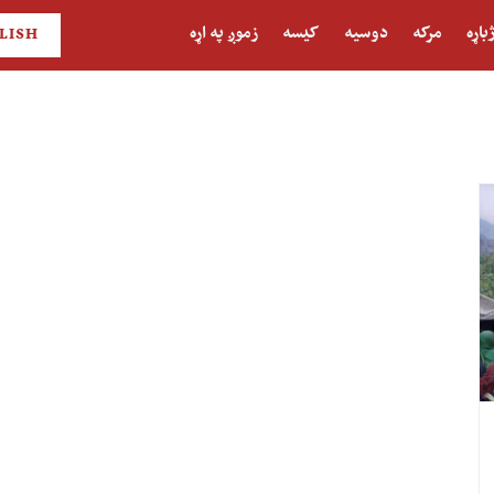
باړه
مرکه
دوسیه
کیسه
زموږ په اړه
LISH