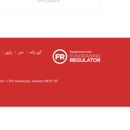
9 سپتمبر 2025
کور پانه
خبر
راپور
ress: 1 The Sanctuary, London SW1P 3JT