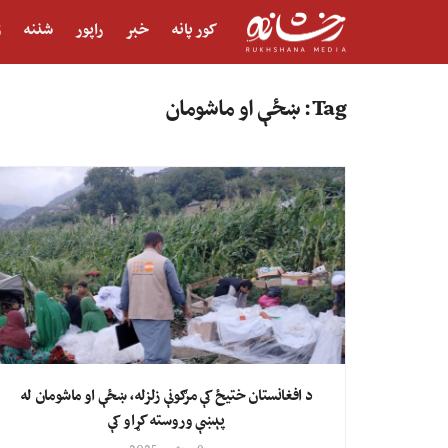
کور پانه
خبر
راپور
شننه
ژ
Tag:
ښځې او ماشومان
د افغانستان ختیځ کې مرګونې زلزله، ښځې او ماشومان له
پېښې وروسته کړاو کې