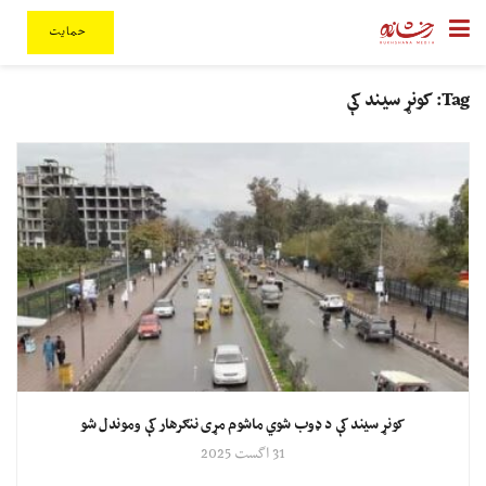
حمایت
Tag:
کونړ سیند کې
کونړ سیند کې د ډوب شوي ماشوم مړی ننګرهار کې وموندل شو
31 اگست 2025