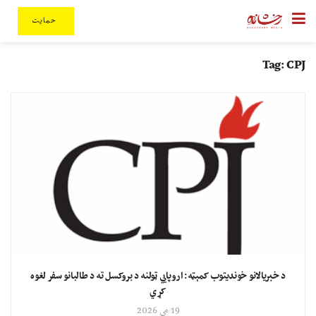
حمایت
Tag:
CPJ
د خبریالانو خوندیتوب کمېټه: اروپايي ټولنه د بروکسل ته د طالبانو سفر لغوه
کړي
19 مې 2026