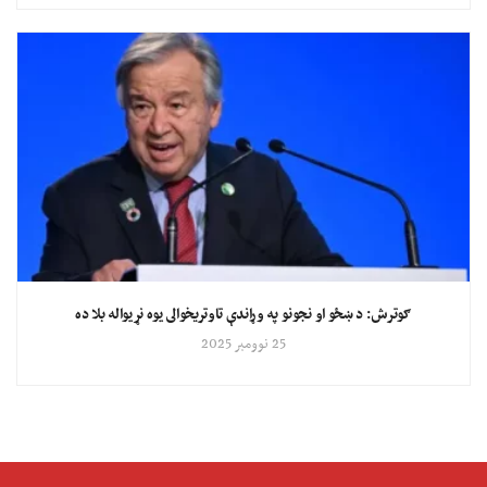
ګوترش: د ښځو او نجونو په وړاندې تاوتریخوالی یوه نړیواله بلا ده
25 نوومبر 2025