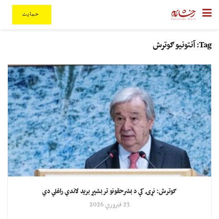
حمایت
Tag:
آنتونیو ګوترش
ګوترش: نړۍ کې د بشرحقونو تر بشپړ برید لاندې راغلي دي
23 فبروري 2026