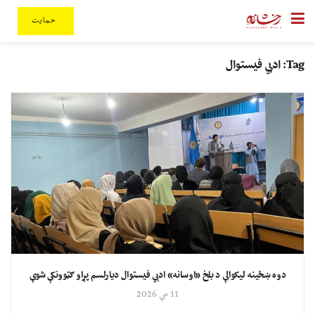
حمایت
Tag:
ادبي فیستوال
دوه ښځینه لیکوالې د بلخ «اوسانه» ادبي فیستوال دیارلسم پړاو ګټوونکې شوې
11 مې 2026