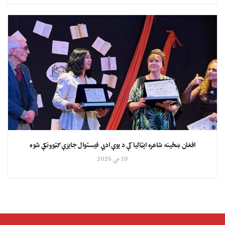
افغان ښځینه شاعره ایټالیا کې د یوې ادبي فیستوال جایزې ګټوونکې شوه
10 مې 2026