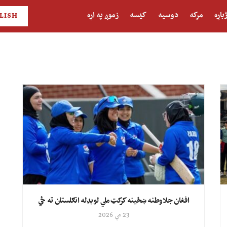
باړه
مرکه
دوسیه
کیسه
زموږ په اړه
LISH
افغان جلاوطنه ښځینه کرکټ ملي لوبډله انګلستان ته ځي
23 مې 2026