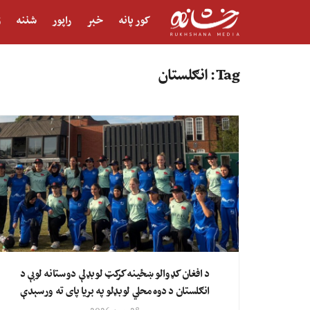
کور پانه
خبر
راپور
شننه
ژ
Tag:
انګلستان
د افغان کډوالو ښځینه کرکټ لوبډلې دوستانه لوبې د
انګلستان د دوه محلي لوبډلو په بریا پای ته ورسېدې