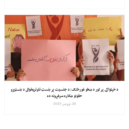
د خپلواکۍ پر لور د ښځو غورځنګ: د جنسیت پر بنسټ تاوتریخوالی د بنسټیزو
حقونو ښکاره سرغړونه ده
29 نوومبر 2025