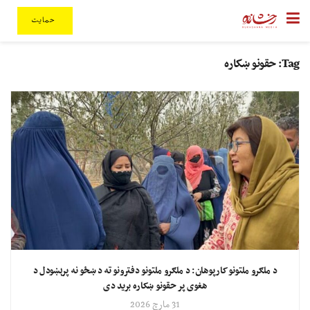
حمایت
Tag:
حقونو ښکاره
د ملګرو ملتونو کارپوهان: د ملګرو ملتونو دفترونو ته د ښځو نه پرېښودل د
هغوی پر حقونو ښکاره برید دی
31 مارچ 2026