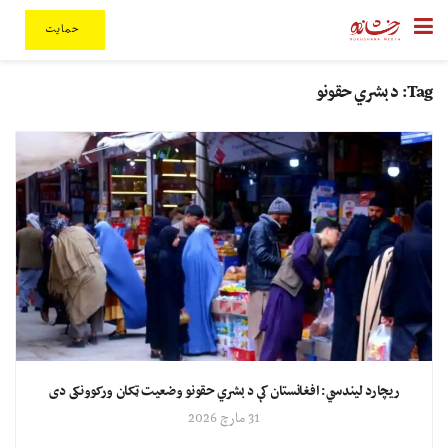
حمایت
Tag:
د بشري حقونو
ریچارد لیندسي: افغانستان کې د بشري حقونو وضعیت ټکان ورکوونکی دی
31 مارچ 2026