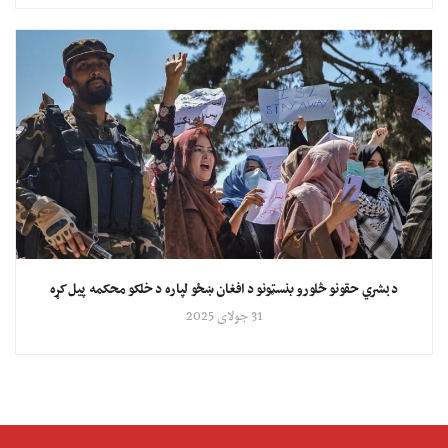
د بشري حقونو څلورو بنسټونو د افغان ښځو لپاره د خلکو محکمه پیل کړه
31 جولای 2025