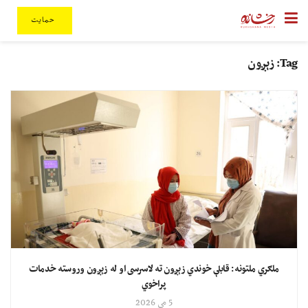
حمایت
Tag:
زېږون
ملګري ملتونه: قابلې خوندي زېږون ته لاسرسی او له زېږون وروسته خدمات
پراخوي
5 مې 2026