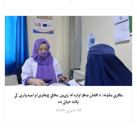
ملګري ملتونه: د افغان ښځو لپاره له زېږون مخکې پوهاوی او امیدوارۍ کې
پالنه حیاتي ده
28 جنوري 2026