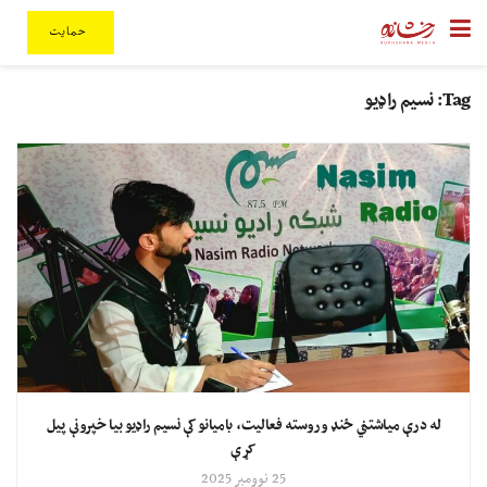
حمایت
Tag:
نسیم راډیو
له درې میاشتني ځنډ وروسته فعالیت، بامیانو کې نسیم راډیو بیا خپرونې پیل
کړې
25 نوومبر 2025