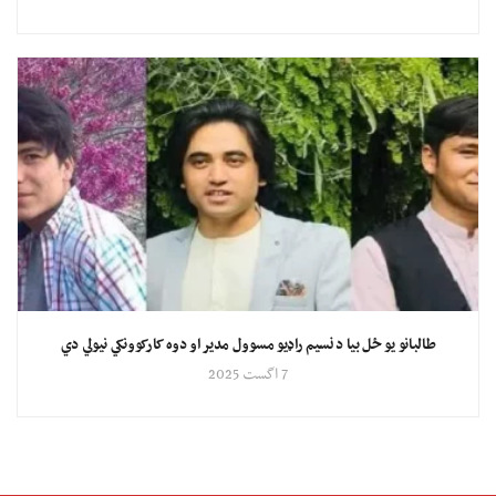
طالبانو یو ځل بیا د نسیم راډیو مسوول مدیر او دوه کارکوونکي نیولي دي
7 اگست 2025