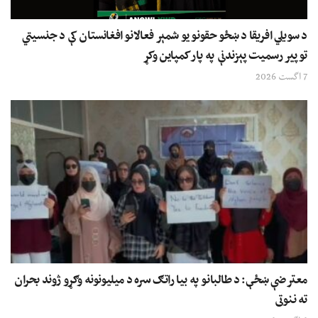
د سویلي افریقا د ښځو حقونو یو شمېر فعالانو افغانستان کې د جنسیتي
توپیر رسمیت پېزندنې په پار کمپاین وکړ
7 اگست 2026
معترضې ښځې: د طالبانو په بیا راتګ سره د میلیونونه وګړو ژوند بحران
ته ننوتی