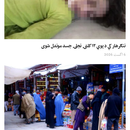
ننګرهار کې د یوې ۱۲ کلنۍ نجلۍ جسد موندل شوی
6 اگست 2026