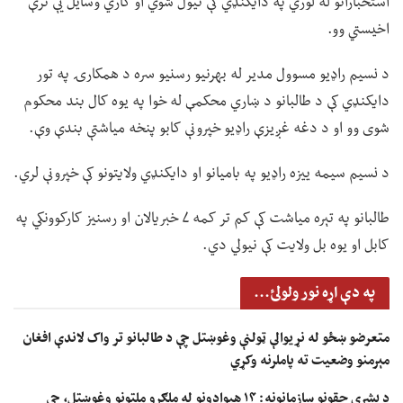
استخباراتو له لوري په دایکنډي کې نیول شوي او کاري وسایل یې ترې
اخیستي وو.
د نسیم راډیو مسوول مدیر له بهرنیو رسنیو سره د همکارۍ په تور
دایکنډي کې د طالبانو د ښاري محکمې له خوا په یوه کال بند محکوم
شوی وو او د دغه غږیزې راډیو خپرونې کابو پنخه میاشتې بندې وې.
د نسیم سیمه ییزه راډیو په بامیانو او دایکنډي ولایتونو کې خپرونې لري.
طالبانو په تېره میاشت کې کم تر کمه ۷ خبریالان او رسنیز کارکوونکي په
کابل او یوه بل ولایت کې نیولي دي.
په دې اړه نور ولولئ...
متعرضو ښځو له نړیوالې ټولنې وغوښتل چې د طالبانو تر واک لاندې افغان
مېرمنو وضعیت ته پاملرنه وکړي
د بشري حقونو سازمانونه: ۱۴ هېوادونو له ملګرو ملتونو وغوښتل، چې