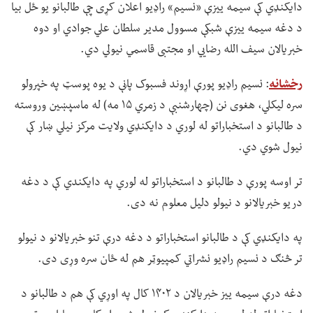
دایکنډي کې سیمه ییزې «نسیم» راډیو اعلان کړی چې طالبانو یو ځل بیا
د دغه سیمه ییزې شبکې مسوول مدیر سلطان علي جوادي او دوه
خبریالان سیف الله رضايي او مجتبی قاسمي نیولي دي.
رخشانه
: نسیم راډیو پورې اړوند فسبوک پاڼې د یوه پوسټ په خپرولو
سره لیکلي، هغوی نن (چهارشنبې د زمري ۱۵ مه) له ماسپښین وروسته
د طالبانو د استخباراتو له لوري د دایکنډي ولایت مرکز نیلي ښار کې
نیول شوي دي.
تر اوسه پورې د طالبانو د استخباراتو له لوري په دایکندي کې د دغه
دریو خبریالانو د نیولو دلیل معلوم نه دی.
په دایکنډي کې د طالبانو استخباراتو د دغه درې تنو خبریالانو د نیولو
تر څنګ د نسیم راډیو نشراتي کمپيوټر هم له ځان سره وړی دی.
دغه درې سیمه ییز خبریالان د ۱۴۰۲ کال په اوړي کې هم د طالبانو د