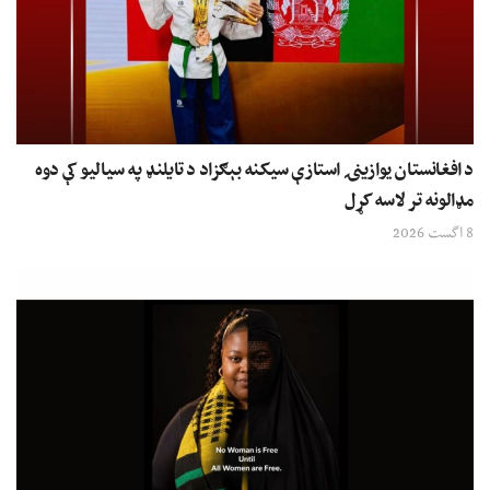
د افغانستان یوازینۍ استازې سیکنه بېګزاد د تایلنډ په سیالیو کې دوه
مډالونه تر لاسه کړل
8 اگست 2026