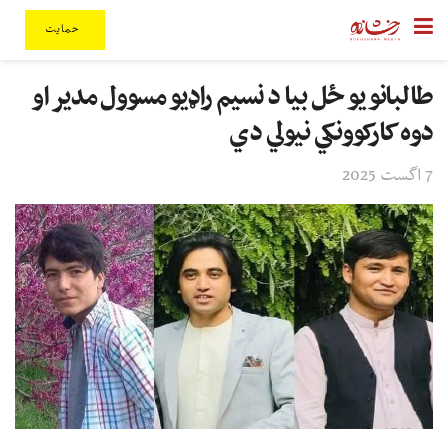
حمایت
طالبانو یو ځل بیا د نسیم راډیو مسوول مدیر او
دوه کارکوونکي نیولي دي
7 اگست 2025