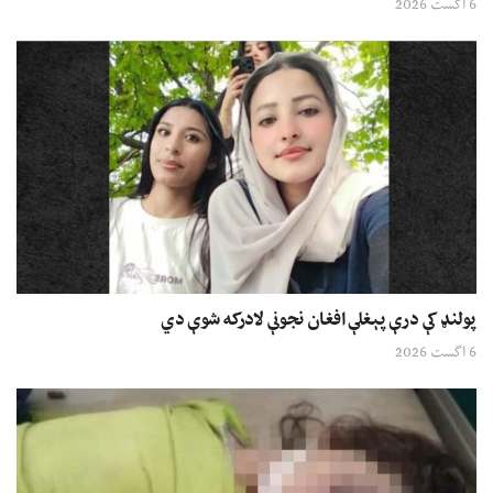
6 اگست 2026
پولنډ کې درې پېغلې افغان نجونې لادرکه شوې دي
6 اگست 2026