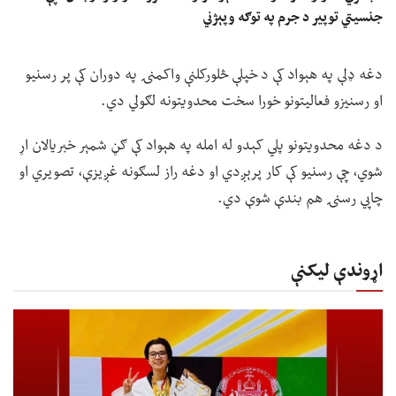
جنسیتي توپير د جرم په توګه وپېژني
دغه ډلې په هېواد کې د خپلې څلورکلنې واکمنۍ په دوران کې پر رسنیو
او رسنیزو فعالیتونو خورا سخت محدویتونه لګولي دي.
د دغه محدویتونو پلي کېدو له امله په هېواد کې ګڼ شمېر خبریالان اړ
شوي، چې رسنیو کې کار پرېږدي او دغه راز لسګونه غږیزې، تصویري او
چاپي رسنۍ هم بندې شوې دي.
اړوندې لیکنې