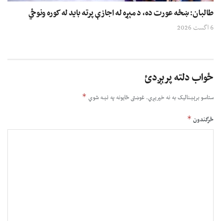
طالبان: ښځه عورت ده، د مېړه له اجازې پرته باید له کوره ونوځي
6 اگست 2026
ځواب دلته پرېږدئ
*
ستاسو برېښناليک به نه خپريږي.
غوښتى ځایونه په نښه شوي
*
څرگندون