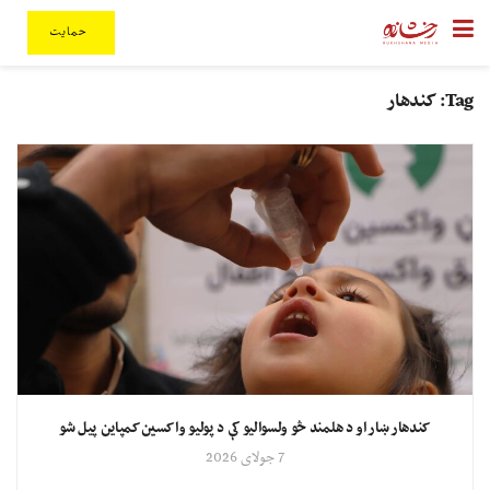
حمایت
Tag:
کندهار
کندهار ښار او د هلمند څو ولسوالیو کې د پولیو واکسین کمپاین پیل شو
7 جولای 2026