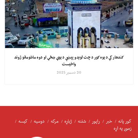
کندهار کې د یوه کور د چت لوېدو پېښې د یوې ښځې او دوه ماشومانو ژوند
واخیست
20 دسمبر 2025
کور پانه
خبر
راپور
شننه
ژباړه
مرکه
دوسیه
کیسه
زموږ په اړه