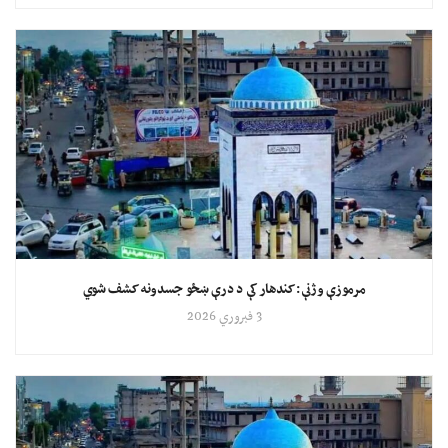
مرموزې وژنې: کندهار کې د درې ښځو جسدونه کشف شوي
3 فبروري 2026