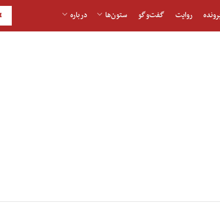
رونده
روایت
گفت‌و‎گو
ستون‌ها
درباره
H