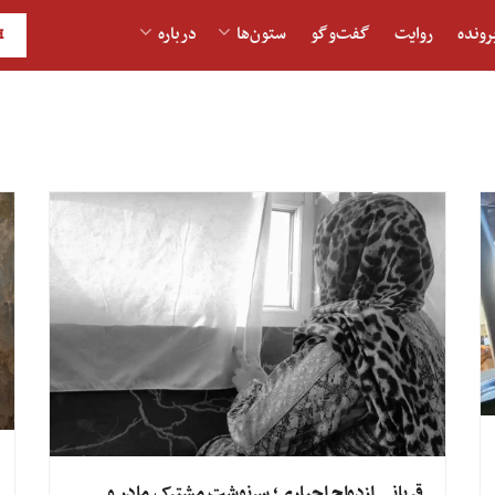
رونده
روایت
گفت‌و‎گو
ستون‌ها
درباره
H
قربانی ازدواج اجباری؛ سرنوشت مشترک مادر و