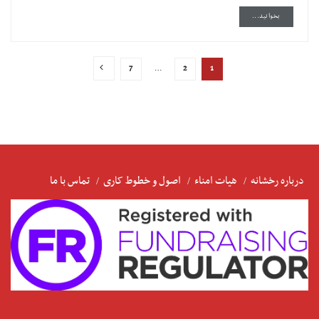
DETAILS
بخوانید...
7
…
2
1
درباره رخشانه
هیات امناء
اصول و خطوط کاری
تماس با ما