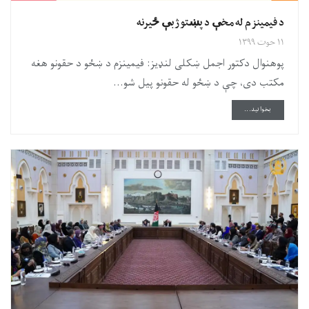
د فيمينزم له مخې د پښتو ژبې ځيرنه
۱۱ حوت ۱۳۹۹
پوهنوال دکتور اجمل ښکلى لنډيز: فيمينزم د ښځو د حقونو هغه
مکتب دى، چې د ښځو له حقونو پيل شو...
DETAILS
بخوانید...