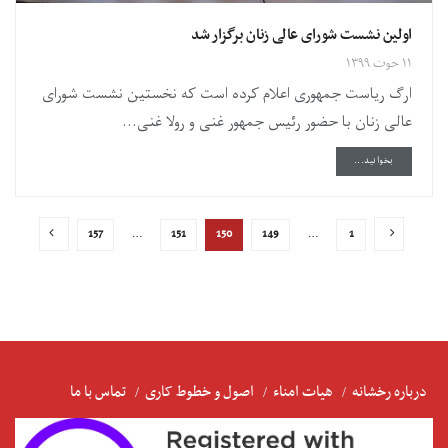
اولین نشست شورای عالی زنان برگزار شد
۱۱ حوت ۱۳۹۹
ارگ ریاست جمهوری اعلام کرده است که نخستین نشست شورای
عالی زنان با حضور رئیس جمهور غنی و رولا غنی...
DETAILS
بخوانید...
157
…
151
150
149
…
1
درباره رخشانه
هیات امناء
اصول و خطوط کاری
تماس با ما