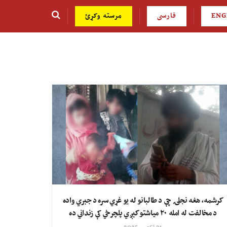
ENG
فارسی
مرسته وکړئ
کرشمه، هغه نجلۍ چې د طالبانو له یو غړي سره د جبري واده
د مخالفت له امله ۲۰ میاشتو کېږي پلچرخي کې زنداني ده