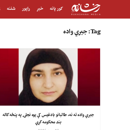
کور پانه
خبر
راپور
شننه
ژ
Tag:
جبري واده
جبري واده ته نه، طالبانو بادغیس کې یوه نجلۍ په پنځه کاله
بند محکومه کړې