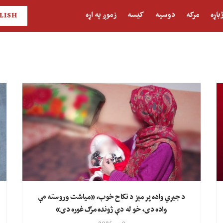
باړه
مرکه
دوسیه
کیسه
زموږ په اړه
LISH
د جبري واده پر مېز د نکاح خوب، «میاشت وروسته مې
واده دی، خو له دې ژونده مرګ غوره دی»