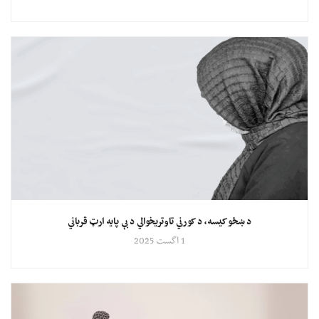
د ښځو کیسه، د کورني تاوتریخوالي د بې پایه ارټ قرباني
1 اگست 2025