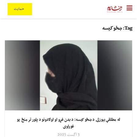
حمایت
Tag:
ښځو کیسه
له مطلقې بېوزلۍ د ښځو کیسه: د بدن غړو او اولادونو د پلور تر منځ یو
غوراوی
3 اگست 2025