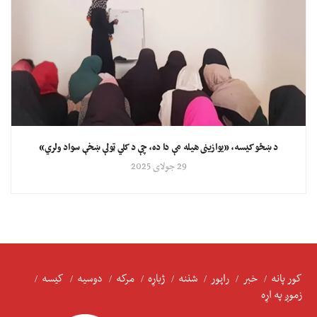
د ښځو کیسه، «یوازینی هیله مې دا ده، چې د کلي ټولې ښخې سواد ولري»
29 جولای 2025
کور پانه
خبر
راپور
شننه
ژباړه
مرکه
دوسیه
کیسه
زموږ په اړه