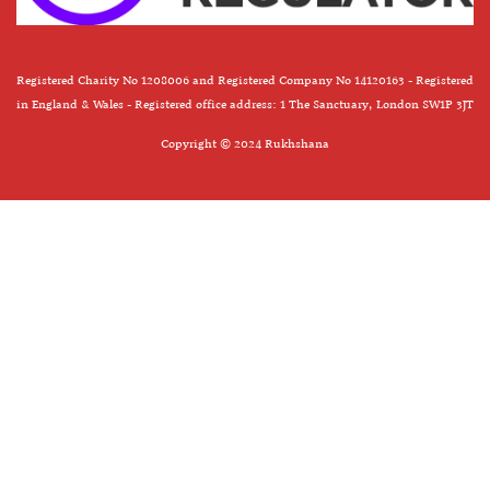
Registered Charity No 1208006 and Registered Company No 14120163 - Registered
in England & Wales - Registered office address: 1 The Sanctuary, London SW1P 3JT
Copyright © 2024 Rukhshana