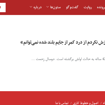
رونده
روایت
گفت‌و‎گو
ستون‌ها
درباره
H
زش نکردم از درد کمر از جایم بلند شده نمی‌توانم»
ء
اصول و خطوط کاری
تماس با ما