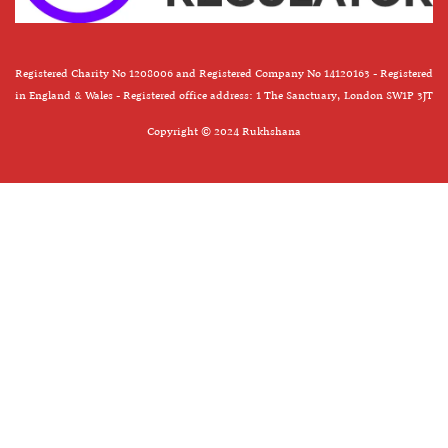
Registered Charity No 1208006 and Registered Company No 14120163 - Registered
in England & Wales - Registered office address: 1 The Sanctuary, London SW1P 3JT
Copyright © 2024 Rukhshana