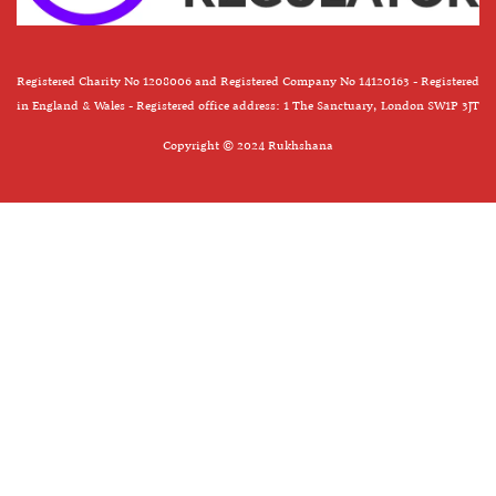
Registered Charity No 1208006 and Registered Company No 14120163 - Registered
in England & Wales - Registered office address: 1 The Sanctuary, London SW1P 3JT
Copyright © 2024 Rukhshana