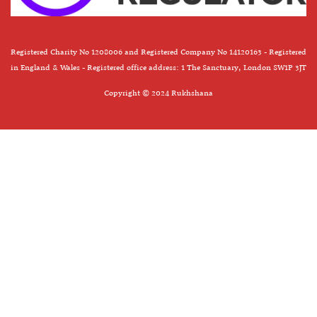
Registered Charity No 1208006 and Registered Company No 14120163 - Registered
in England & Wales - Registered office address: 1 The Sanctuary, London SW1P 3JT
Copyright © 2024 Rukhshana