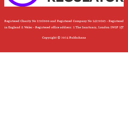
Registered Charity No 1208006 and Registered Company No 14120163 - Registered
in England & Wales - Registered office address: 1 The Sanctuary, London SW1P 3JT
Copyright © 2024 Rukhshana